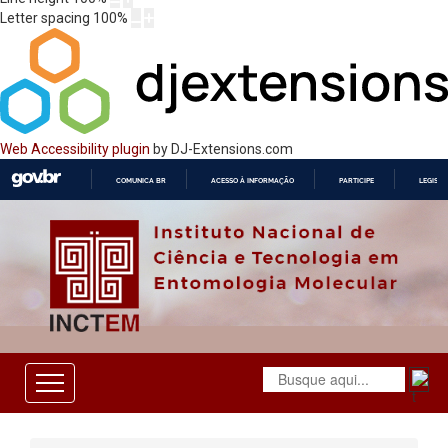
Letter spacing
100
%
Web Accessibility plugin
by DJ-Extensions.com
COMUNICA BR
ACESSO À INFORMAÇÃO
PARTICIPE
LEGISL
IR
PARA
O
CONTEÚDO