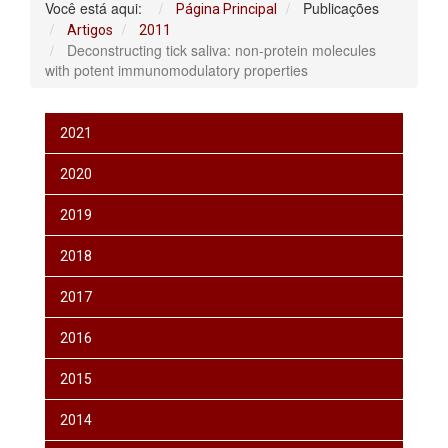
Você está aqui:
Publicações
Página Principal
Artigos
2011
Deconstructing tick saliva: non-protein molecules
with potent immunomodulatory properties
2021
2020
2019
2018
2017
2016
2015
2014