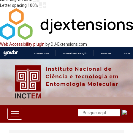
Letter spacing
100
%
Web Accessibility plugin
by DJ-Extensions.com
COMUNICA BR
ACESSO À INFORMAÇÃO
PARTICIPE
LEGISL
IR
PARA
O
CONTEÚDO