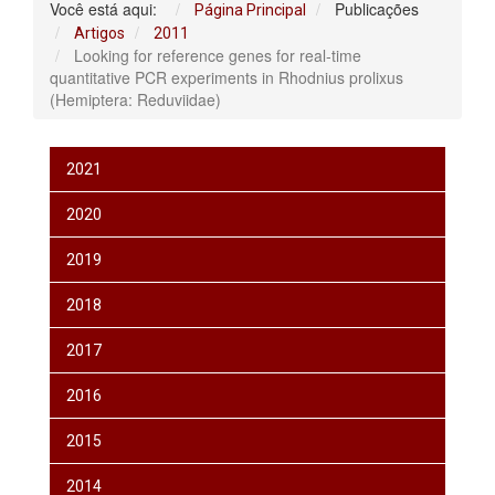
Você está aqui:
Publicações
Página Principal
Artigos
2011
Looking for reference genes for real‐time
quantitative PCR experiments in Rhodnius prolixus
(Hemiptera: Reduviidae)
2021
2020
2019
2018
2017
2016
2015
2014