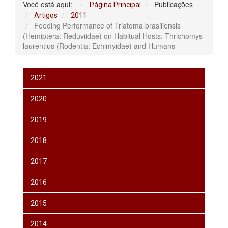
Você está aqui:
Publicações
Página Principal
Artigos
2011
Feeding Performance of Triatoma brasiliensis
(Hemiptera: Reduviidae) on Habitual Hosts: Thrichomys
laurentius (Rodentia: Echimyidae) and Humans
2021
2020
2019
2018
2017
2016
2015
2014