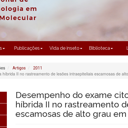
CONTEÚDO
s
Publicações
Vida de inseto
Biblioteca
ões
Artigos
2011
híbrida II no rastreamento de lesões intraepiteliais escamosas de al
Desempenho do exame citol
híbrida II no rastreamento de
escamosas de alto grau em