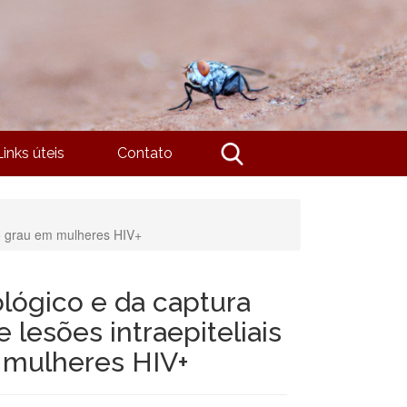
Links úteis
Contato
to grau em mulheres HIV+
ógico e da captura
 lesões intraepiteliais
 mulheres HIV+