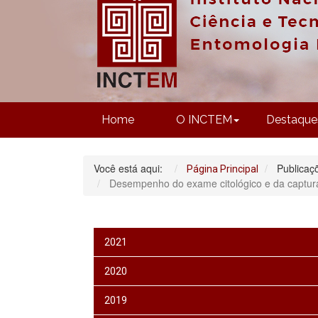
Home
O INCTEM
Destaque
Você está aqui:
Publicaç
Página Principal
Desempenho do exame citológico e da captura 
2021
2020
2019