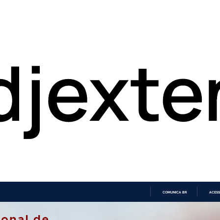
COMUNICA BR
ACESS
IR
PARA
O