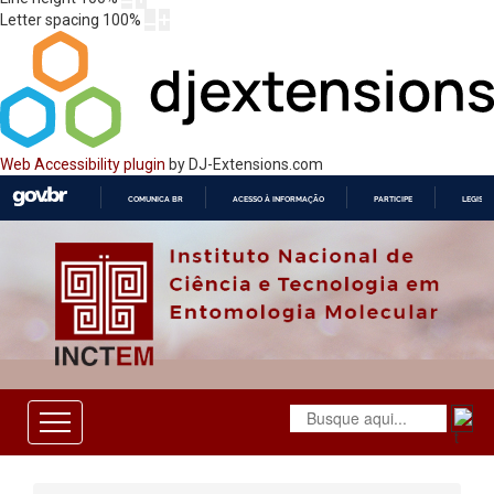
Letter spacing
100
%
Web Accessibility plugin
by DJ-Extensions.com
COMUNICA BR
ACESSO À INFORMAÇÃO
PARTICIPE
LEGISL
IR
PARA
O
CONTEÚDO