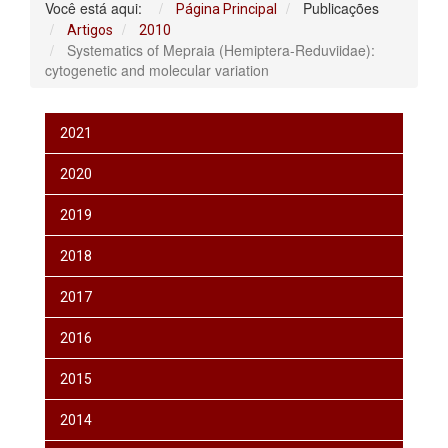
Você está aqui:
Publicações
Página Principal
Artigos
2010
Systematics of Mepraia (Hemiptera-Reduviidae):
cytogenetic and molecular variation
2021
2020
2019
2018
2017
2016
2015
2014