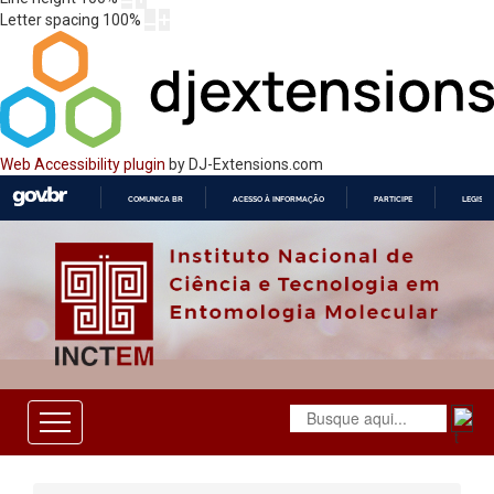
Letter spacing
100
%
Web Accessibility plugin
by DJ-Extensions.com
COMUNICA BR
ACESSO À INFORMAÇÃO
PARTICIPE
LEGISL
IR
PARA
O
CONTEÚDO