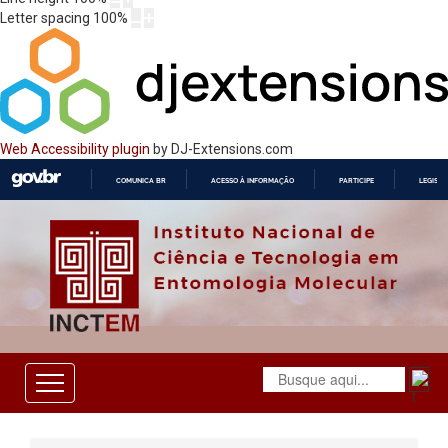
Letter spacing
100
%
Web Accessibility plugin
by DJ-Extensions.com
COMUNICA BR
ACESSO À INFORMAÇÃO
PARTICIPE
LEGISL
IR
PARA
O
CONTEÚDO