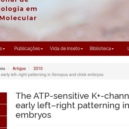
CONTEÚDO
s
Publicações
Vida de inseto
Biblioteca
ões
Artigos
2010
early left–right patterning in Xenopus and chick embryos
The ATP-sensitive K+-chann
early left–right patterning 
embryos