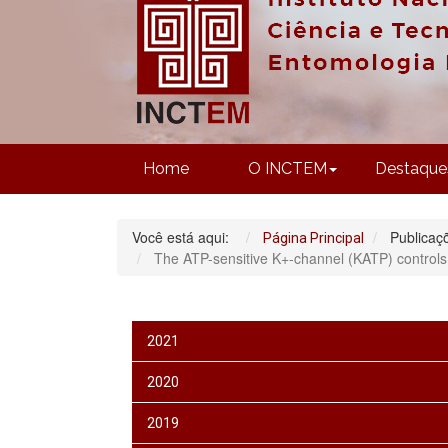
Home
O INCTEM
Destaque
Você está aqui:
Publicaç
Página Principal
The ATP-sensitive K+-channel (KATP) controls 
2021
2020
2019