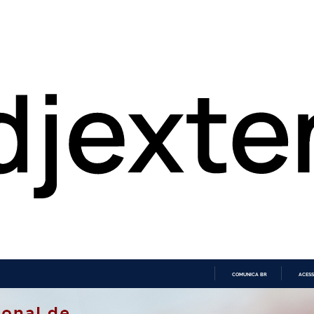
COMUNICA BR
ACESS
IR
PARA
O