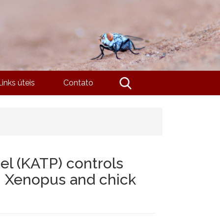
Links úteis
Contato
el (KATP) controls
in Xenopus and chick