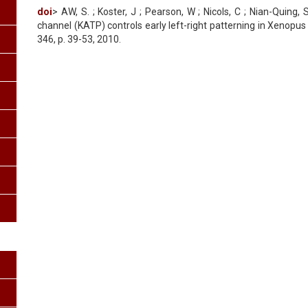
doi
> AW, S. ; Koster, J ; Pearson, W ; Nicols, C ; Nian-Quing
channel (KATP) controls early left-right patterning in Xeno
346, p. 39-53, 2010.