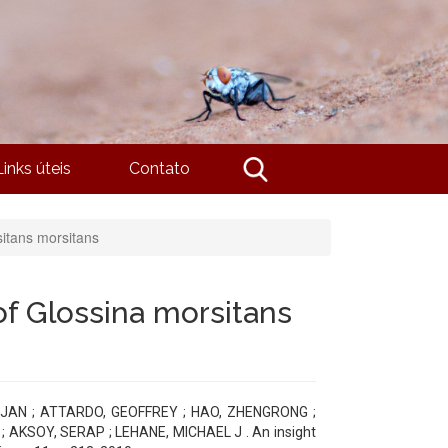
Links úteis
Contato
sitans morsitans
of Glossina morsitans
, JAN ; ATTARDO, GEOFFREY ; HAO, ZHENGRONG ;
AKSOY, SERAP ; LEHANE, MICHAEL J . An insight