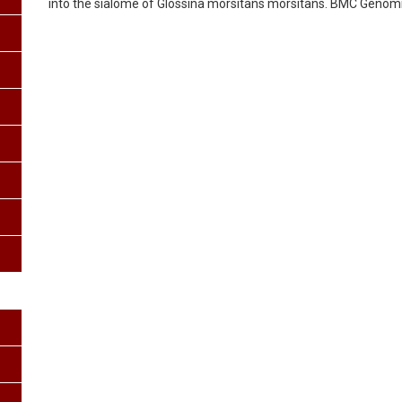
into the sialome of Glossina morsitans morsitans. BMC Genomics