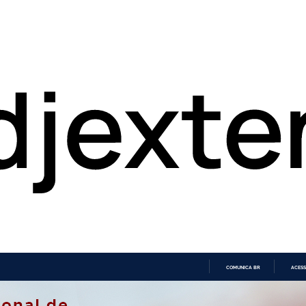
COMUNICA BR
ACESS
IR
PARA
O