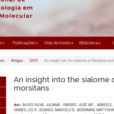
CONTEÚDO
s
Publicações
Vida de inseto
Biblioteca
ões
An insight into the sialome of Glossina mor
Artigos
2010
An insight into the sialome 
morsitans
doi
> ALVES-SILVA, JULIANA ; RIBEIRO, JOSÉ MC ; ABBEELE
HAINES, LEE R ; SOARES, MARCELO B ; BERRIMAN, MATTHEW ; 