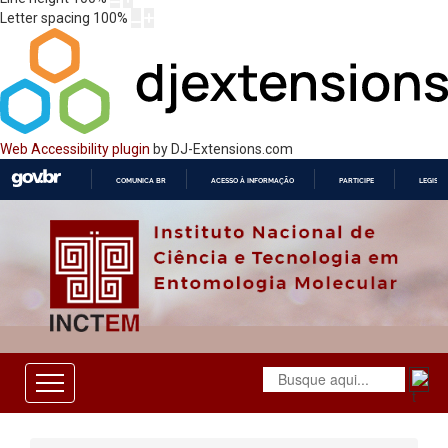
Letter spacing
100
%
Web Accessibility plugin
by DJ-Extensions.com
COMUNICA BR
ACESSO À INFORMAÇÃO
PARTICIPE
LEGISL
IR
PARA
O
CONTEÚDO