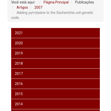
Você está aqui:
Publicações
Página Principal
Artigos
2007
Adding pyrrolysine to the Escherichia coli genetic
code.
2021
2020
2019
2018
2017
2016
2015
2014