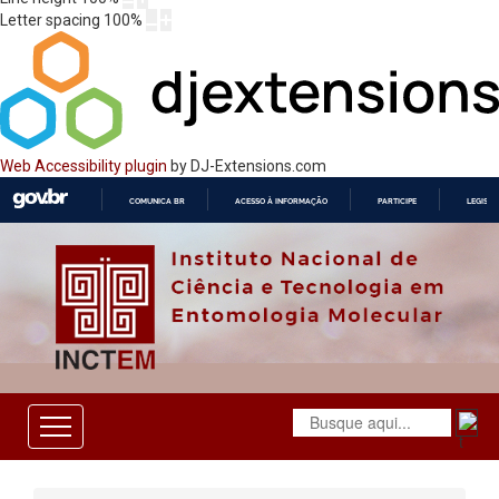
Letter spacing
100
%
Web Accessibility plugin
by DJ-Extensions.com
COMUNICA BR
ACESSO À INFORMAÇÃO
PARTICIPE
LEGISL
IR
PARA
O
CONTEÚDO