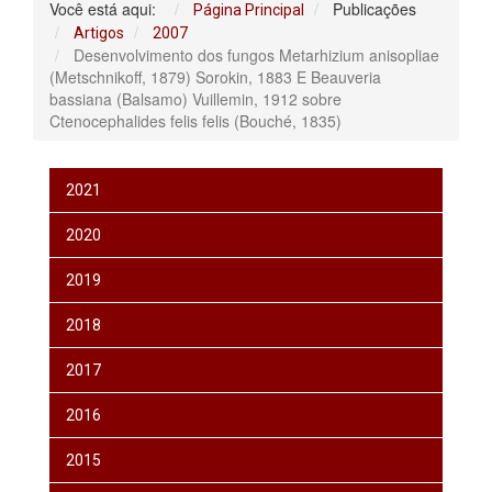
Você está aqui:
Publicações
Página Principal
Artigos
2007
Desenvolvimento dos fungos Metarhizium anisopliae
(Metschnikoff, 1879) Sorokin, 1883 E Beauveria
bassiana (Balsamo) Vuillemin, 1912 sobre
Ctenocephalides felis felis (Bouché, 1835)
2021
2020
2019
2018
2017
2016
2015