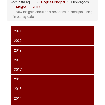
Você está aqui:
Publicações
Página Principal
Artigos
2007
New insights about host response to smallpox using
microarray data
2021
2020
2019
2018
2017
2016
2015
2014