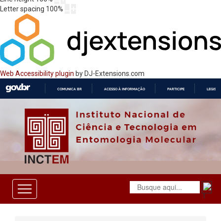
Letter spacing
100
%
Web Accessibility plugin
by DJ-Extensions.com
COMUNICA BR
ACESSO À INFORMAÇÃO
PARTICIPE
LEGISL
IR
PARA
O
CONTEÚDO