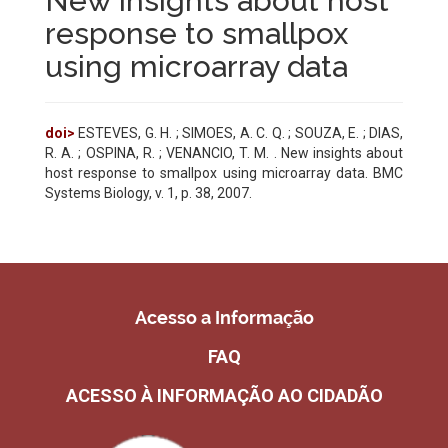
New insights about host
response to smallpox
using microarray data
doi>
ESTEVES, G. H. ; SIMOES, A. C. Q. ; SOUZA, E. ; DIAS,
R. A. ; OSPINA, R. ; VENANCIO, T. M. . New insights about
host response to smallpox using microarray data. BMC
Systems Biology, v. 1, p. 38, 2007.
Acesso a Informação
FAQ
ACESSO À INFORMAÇÃO AO CIDADÃO