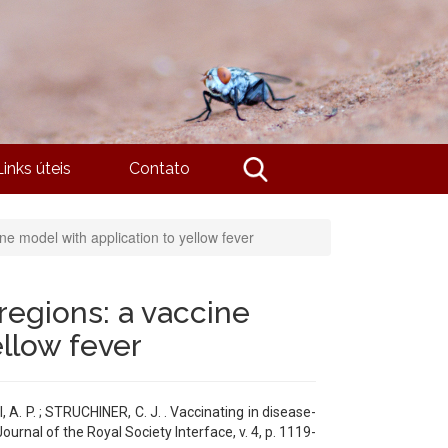
Links úteis
Contato
ne model with application to yellow fever
regions: a vaccine
ellow fever
 A. P. ; STRUCHINER, C. J. . Vaccinating in disease-
ournal of the Royal Society Interface, v. 4, p. 1119-