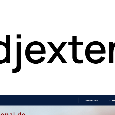
COMUNICA BR
ACESS
IR
PARA
O