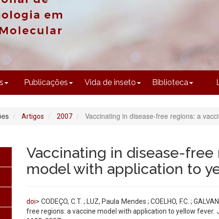
CONTEÚDO
s
Publicações
Vida de inseto
Biblioteca
ões
Vaccinating in disease-free regions: a vacci
Artigos
2007
Vaccinating in disease-free 
model with application to y
doi
> CODEÇO, C.T. ; LUZ, Paula Mendes ; COELHO, F.C. ; GALVANI,
free regions: a vaccine model with application to yellow fever. J