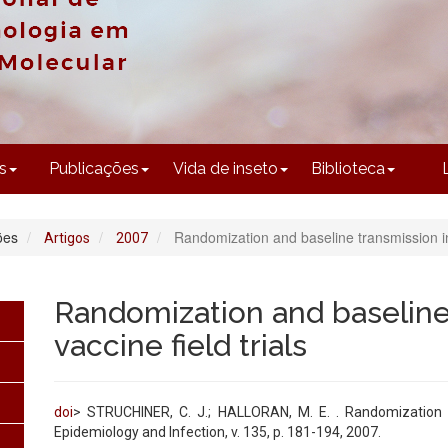
CONTEÚDO
s
Publicações
Vida de inseto
Biblioteca
ões
Randomization and baseline transmission in 
Artigos
2007
Randomization and baseline
vaccine field trials
doi
> STRUCHINER, C. J.; HALLORAN, M. E. . Randomization an
Epidemiology and Infection, v. 135, p. 181-194, 2007.