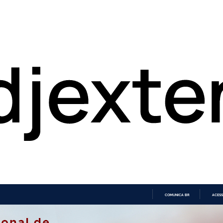
COMUNICA BR
ACESS
IR
PARA
O