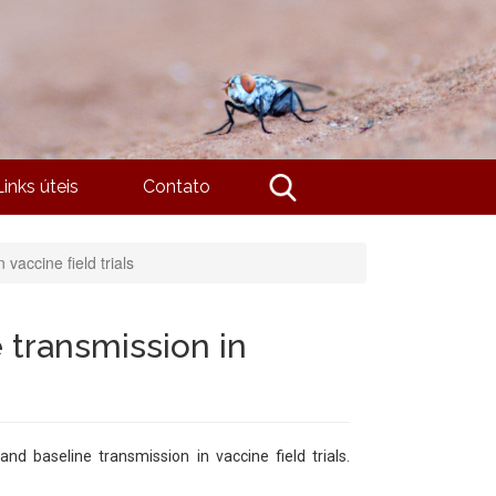
Links úteis
Contato
vaccine field trials
 transmission in
d baseline transmission in vaccine field trials.