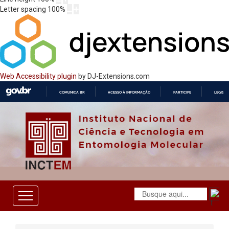
Letter spacing
100
%
Web Accessibility plugin
by DJ-Extensions.com
COMUNICA BR
ACESSO À INFORMAÇÃO
PARTICIPE
LEGISL
IR
PARA
O
CONTEÚDO