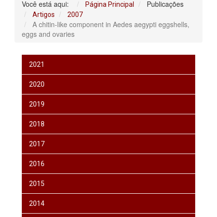
Você está aqui:
Publicações
Página Principal
Artigos
2007
A chitin-like component in Aedes aegypti eggshells,
eggs and ovaries
2021
2020
2019
2018
2017
2016
2015
2014