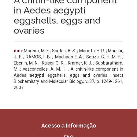
A chitin-like component
in Aedes aegypti
eggshells, eggs and
ovaries
doi
> Moreira, M. F. ; Santos, A. S. ; Marotta, H. R. ; Mansur,
J. F. ; RAMOS, I. B. ; Machado E A ; Souza, G. H. M. F. ;
Eberlin, M. N. ; Kaiser, C. R. ; Kramer, K. J. ; Subbaratnam,
M. ; vasconcellos, A. M. H. . A chitin-like component in
Aedes aegypti eggshells, eggs and ovaries. Insect
Biochemistry and Molecular Biology, v. 37, p. 1249-1261,
2007.
Acesso a Informação