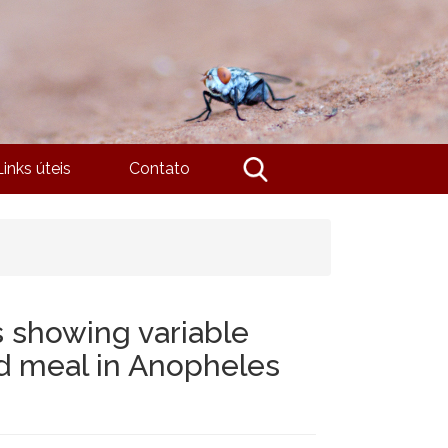
Links úteis
Contato
s showing variable
od meal in Anopheles