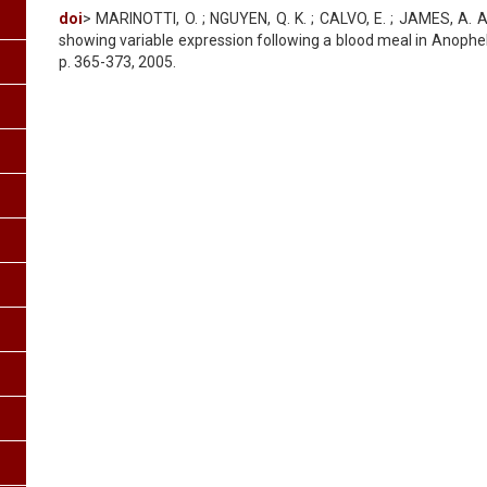
doi
> MARINOTTI, O. ; NGUYEN, Q. K. ; CALVO, E. ; JAMES, A. A.
showing variable expression following a blood meal in Anophele
p. 365-373, 2005.