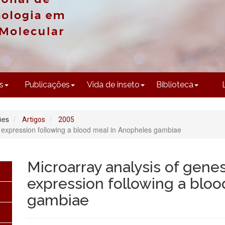
CONTEÚDO
s
Publicações
Vida de inseto
Biblioteca
ões
Artigos
2005
e expression following a blood meal in Anopheles gambiae
Microarray analysis of gene
expression following a blo
gambiae