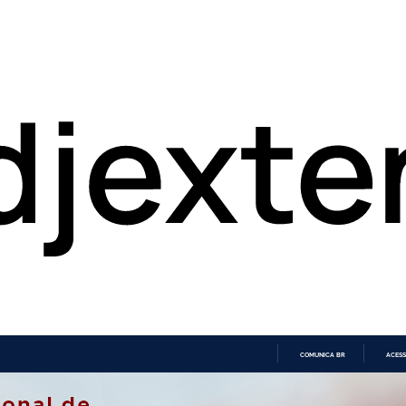
COMUNICA BR
ACESS
IR
PARA
O