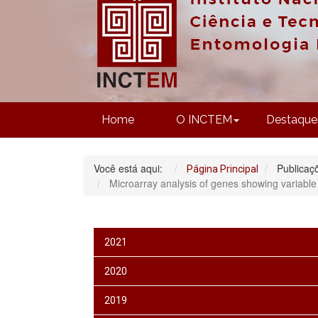
Home
O INCTEM
Destaque
Você está aqui:
Publicaç
Página Principal
Microarray analysis of genes showing variabl
2021
2020
2019