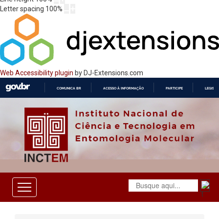
Letter spacing
100
%
Web Accessibility plugin
by DJ-Extensions.com
COMUNICA BR
ACESSO À INFORMAÇÃO
PARTICIPE
LEGISL
IR
PARA
O
CONTEÚDO