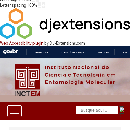
Letter spacing
100
%
Web Accessibility plugin
by DJ-Extensions.com
COMUNICA BR
ACESSO À INFORMAÇÃO
PARTICIPE
LEGISL
IR
PARA
O
CONTEÚDO