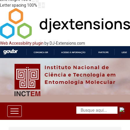
Letter spacing
100
%
Web Accessibility plugin
by DJ-Extensions.com
COMUNICA BR
ACESSO À INFORMAÇÃO
PARTICIPE
LEGISL
IR
PARA
O
CONTEÚDO