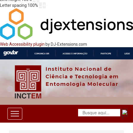
Letter spacing
100
%
Web Accessibility plugin
by DJ-Extensions.com
COMUNICA BR
ACESSO À INFORMAÇÃO
PARTICIPE
LEGISL
IR
PARA
O
CONTEÚDO