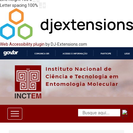
Letter spacing
100
%
Web Accessibility plugin
by DJ-Extensions.com
COMUNICA BR
ACESSO À INFORMAÇÃO
PARTICIPE
LEGISL
IR
PARA
O
CONTEÚDO