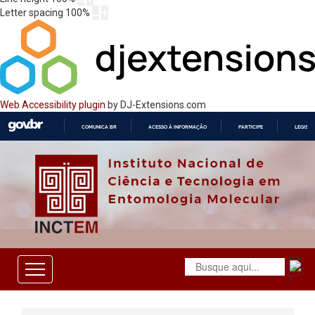
Letter spacing
100
%
Web Accessibility plugin
by DJ-Extensions.com
COMUNICA BR
ACESSO À INFORMAÇÃO
PARTICIPE
LEGISL
IR
PARA
O
CONTEÚDO