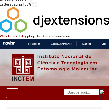
Letter spacing
100
%
Web Accessibility plugin
by DJ-Extensions.com
COMUNICA BR
ACESSO À INFORMAÇÃO
PARTICIPE
LEGISL
IR
PARA
O
CONTEÚDO