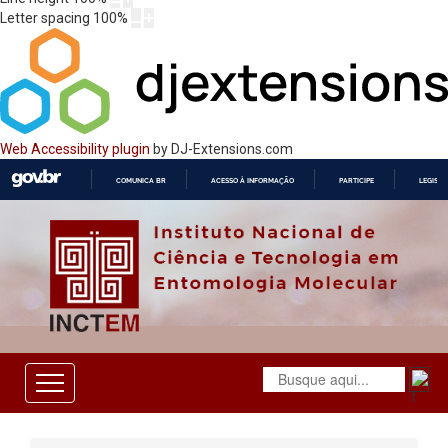
Letter spacing
100
%
Web Accessibility plugin
by DJ-Extensions.com
COMUNICA BR
ACESSO À INFORMAÇÃO
PARTICIPE
LEGISL
IR
PARA
O
CONTEÚDO