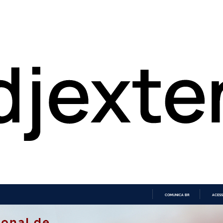
COMUNICA BR
ACESS
IR
PARA
O