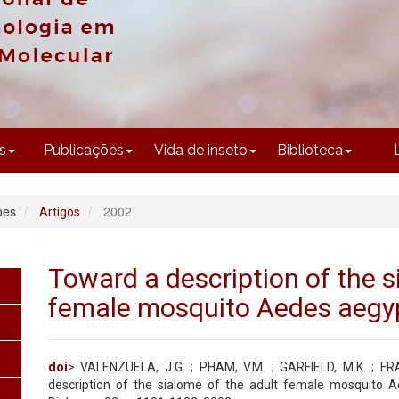
CONTEÚDO
s
Publicações
Vida de inseto
Biblioteca
ões
2002
Artigos
Toward a description of the s
female mosquito Aedes aegy
doi
> VALENZUELA, J.G. ; PHAM, V.M. ; GARFIELD, M.K. ; FRA
description of the sialome of the adult female mosquito A