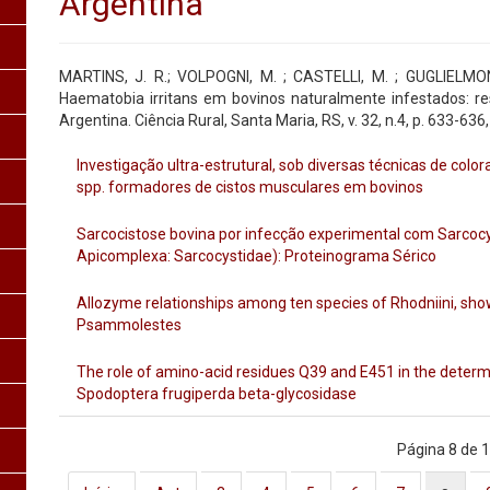
Argentina
MARTINS, J. R.; VOLPOGNI, M. ; CASTELLI, M. ; GUGLIELMON
Haematobia irritans em bovinos naturalmente infestados: re
Argentina. Ciência Rural, Santa Maria, RS, v. 32, n.4, p. 633-636
Investigação ultra-estrutural, sob diversas técnicas de colo
spp. formadores de cistos musculares em bovinos
Sarcocistose bovina por infecção experimental com Sarcoc
Apicomplexa: Sarcocystidae): Proteinograma Sérico
Allozyme relationships among ten species of Rhodniini, sho
Psammolestes
The role of amino-acid residues Q39 and E451 in the determin
Spodoptera frugiperda beta-glycosidase
Página 8 de 