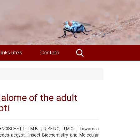
Links úteis
Contato
ialome of the adult
pti
NCISCHETTI, I.M.B. ; RIBEIRO, J.M.C. . Toward a
edes aegypti. Insect Biochemistry and Molecular