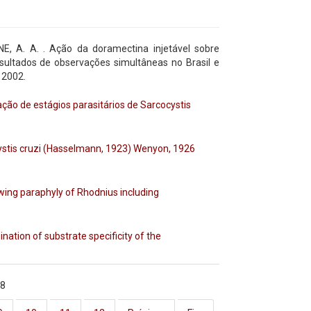
E, A. A. . Ação da doramectina injetável sobre
sultados de observações simultâneas no Brasil e
, 2002.
ração de estágios parasitários de Sarcocystis
ystis cruzi (Hasselmann, 1923) Wenyon, 1926
wing paraphyly of Rhodnius including
ation of substrate specificity of the
18