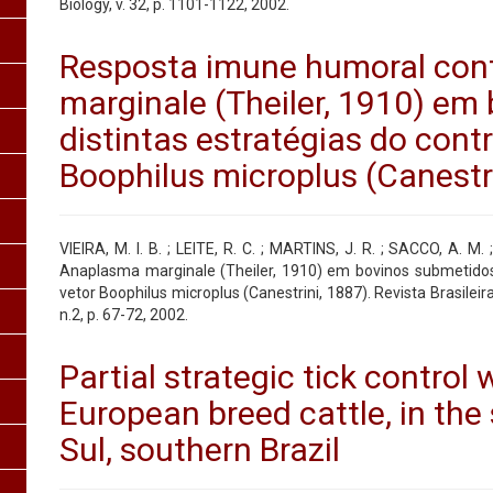
Biology, v. 32, p. 1101-1122, 2002.
Resposta imune humoral con
marginale (Theiler, 1910) em
distintas estratégias do cont
Boophilus microplus (Canestr
VIEIRA, M. I. B. ; LEITE, R. C. ; MARTINS, J. R. ; SACCO, A. M
Anaplasma marginale (Theiler, 1910) em bovinos submetidos 
vetor Boophilus microplus (Canestrini, 1887). Revista Brasileira
n.2, p. 67-72, 2002.
Partial strategic tick control 
European breed cattle, in the
Sul, southern Brazil