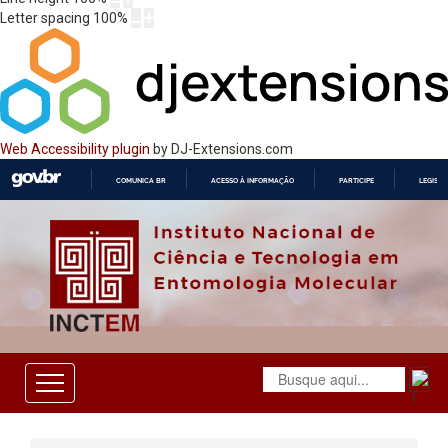
Letter spacing
100
%
Web Accessibility plugin
by DJ-Extensions.com
COMUNICA BR
ACESSO À INFORMAÇÃO
PARTICIPE
LEGISL
IR
PARA
O
CONTEÚDO