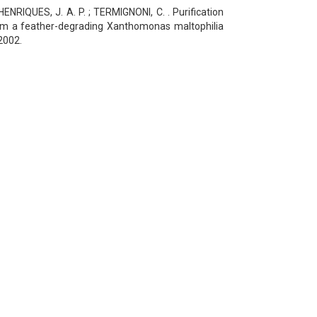
ENRIQUES, J. A. P. ; TERMIGNONI, C. . Purification
rom a feather-degrading Xanthomonas maltophilia
 2002.