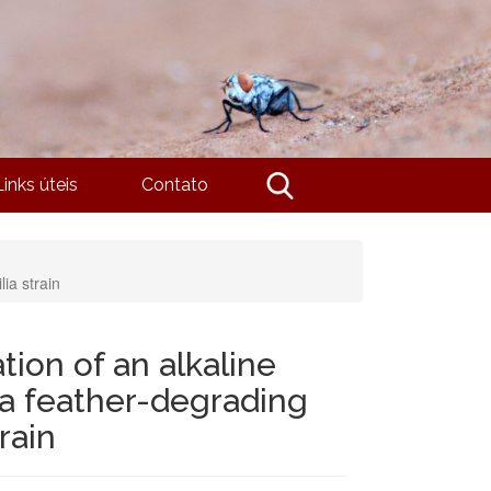
Links úteis
Contato
ia strain
tion of an alkaline
a feather-degrading
rain