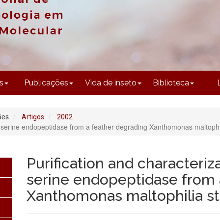
CONTEÚDO
s
Publicações
Vida de inseto
Biblioteca
ões
Artigos
2002
ne serine endopeptidase from a feather-degrading Xanthomonas maltophil
Purification and characteriza
serine endopeptidase from 
Xanthomonas maltophilia st