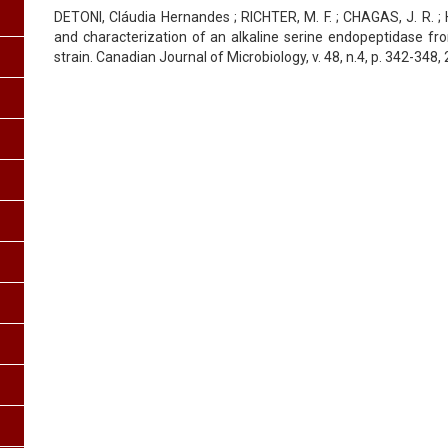
DETONI, Cláudia Hernandes ; RICHTER, M. F. ; CHAGAS, J. R. ; H
and characterization of an alkaline serine endopeptidase f
strain. Canadian Journal of Microbiology, v. 48, n.4, p. 342-348,