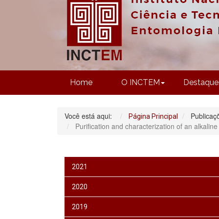
Home
O INCTEM
Destaque
Você está aqui:
Publicaç
Página Principal
Purification and characterization of an alkali
2021
2020
2019