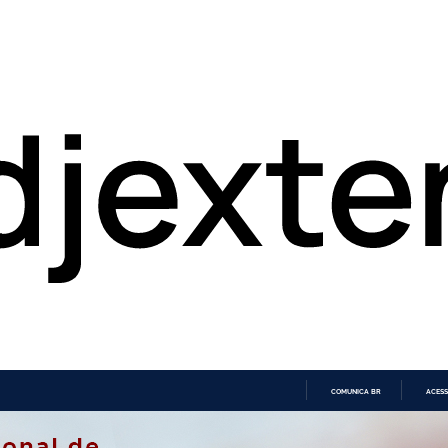
COMUNICA BR
ACESS
IR
PARA
O