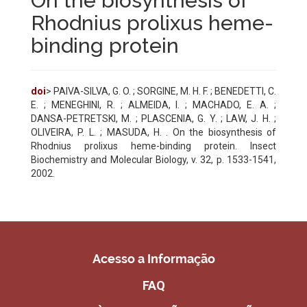
On the biosynthesis of
Rhodnius prolixus heme-
binding protein
doi
> PAIVA-SILVA, G. O. ; SORGINE, M. H. F. ; BENEDETTI, C.
E. ; MENEGHINI, R. ; ALMEIDA, I. ; MACHADO, E. A. ;
DANSA-PETRETSKI, M. ; PLASCENIA, G. Y. ; LAW, J. H. ;
OLIVEIRA, P. L. ; MASUDA, H. . On the biosynthesis of
Rhodnius prolixus heme-binding protein. Insect
Biochemistry and Molecular Biology, v. 32, p. 1533-1541,
2002.
Acesso a Informação
FAQ