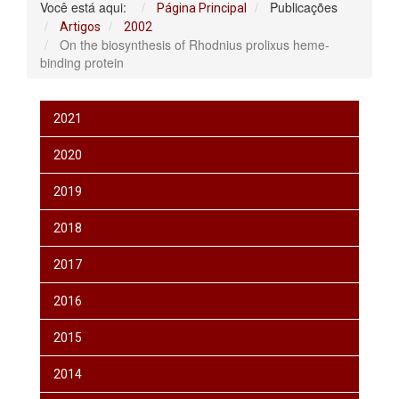
Você está aqui:
Publicações
Página Principal
Artigos
2002
On the biosynthesis of Rhodnius prolixus heme-
binding protein
2021
2020
2019
2018
2017
2016
2015
2014