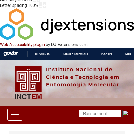
Letter spacing
100
%
Web Accessibility plugin
by DJ-Extensions.com
COMUNICA BR
ACESSO À INFORMAÇÃO
PARTICIPE
LEGISL
IR
PARA
O
CONTEÚDO