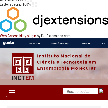
Letter spacing
100
%
Web Accessibility plugin
by DJ-Extensions.com
COMUNICA BR
ACESSO À INFORMAÇÃO
PARTICIPE
LEGISL
IR
PARA
O
CONTEÚDO