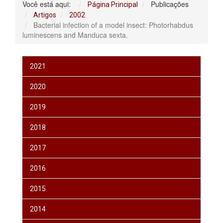
Você está aqui:
Publicações
Página Principal
Artigos
2002
Bacterial infection of a model insect: Photorhabdus
luminescens and Manduca sexta.
2021
2020
2019
2018
2017
2016
2015
2014