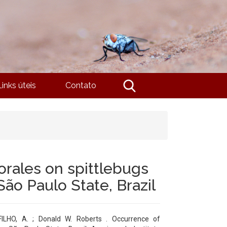
Links úteis
Contato
rales on spittlebugs
São Paulo State, Brazil
FILHO, A. ; Donald W. Roberts . Occurrence of