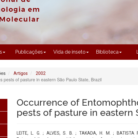
CONTEÚDO
s
Publicações
Vida de inseto
Biblioteca
ões
Artigos
2002
 pests of pasture in eastern São Paulo State, Brazil
Occurrence of Entomophtho
pests of pasture in eastern 
LEITE, L. G. ; ALVES, S. B. ; TAKADA, H. M. ; BATISTA 