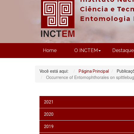
Home
O INCTEM
Destaque
Você está aqui:
Publicaç
Página Principal
Occurrence of Entomophthorales on spittlebugs
2021
2020
2019