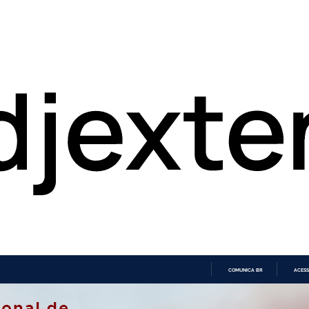
COMUNICA BR
ACESS
IR
PARA
O