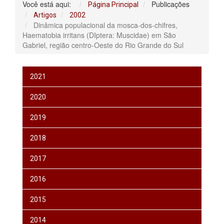
Você está aqui:
Publicações
Página Principal
Artigos
2002
Dinâmica populacional da mosca-dos-chifres,
Haematobia irritans (DIptera: Muscidae) em São
Gabriel, região centro-Oeste do Rio Grande do Sul
2021
2020
2019
2018
2017
2016
2015
2014