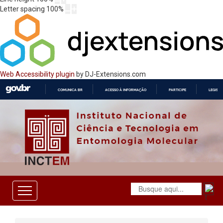
Letter spacing
100
%
Web Accessibility plugin
by DJ-Extensions.com
COMUNICA BR
ACESSO À INFORMAÇÃO
PARTICIPE
LEGISL
IR
PARA
O
CONTEÚDO