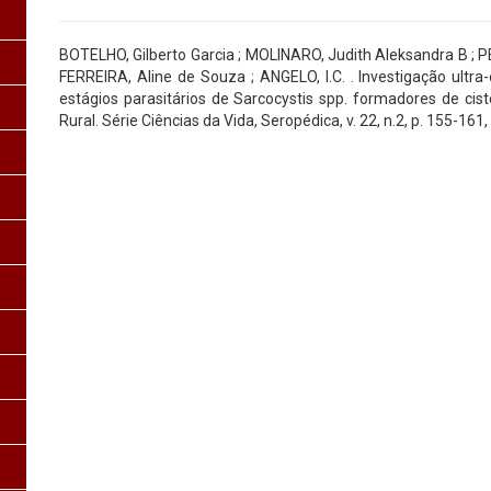
BOTELHO, Gilberto Garcia ; MOLINARO, Judith Aleksandra B ; PE
FERREIRA, Aline de Souza ; ANGELO, I.C. . Investigação ultra-
estágios parasitários de Sarcocystis spp. formadores de cis
Rural. Série Ciências da Vida, Seropédica, v. 22, n.2, p. 155-161,