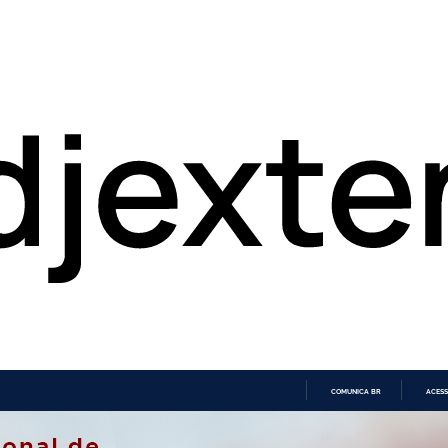
COMUNICA BR
ACESS
IR
PARA
O