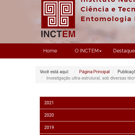
Home
O INCTEM
Destaque
Você está aqui:
Publicaç
Página Principal
Investigação ultra-estrutural, sob diversas t
2021
2020
2019