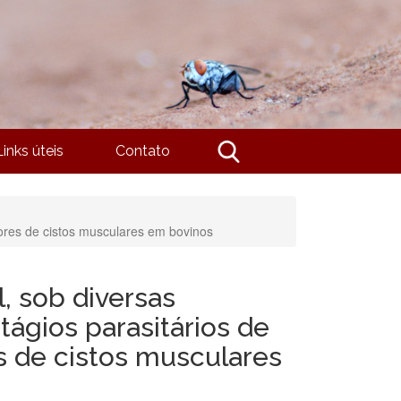
Links úteis
Contato
adores de cistos musculares em bovinos
l, sob diversas
tágios parasitários de
s de cistos musculares