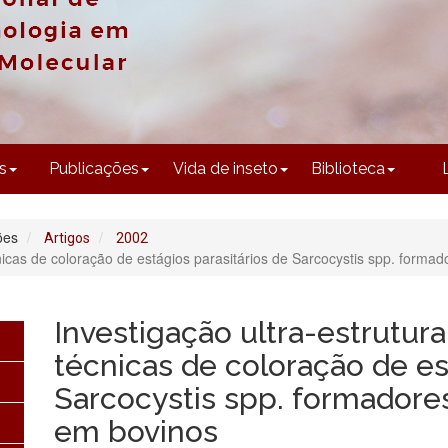
CONTEÚDO
s
Publicações
Vida de inseto
Biblioteca
ões
Artigos
2002
écnicas de coloração de estágios parasitários de Sarcocystis spp. form
Investigação ultra-estrutura
técnicas de coloração de es
Sarcocystis spp. formadore
em bovinos