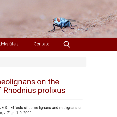
Links úteis
Contato
neolignans on the
 Rhodnius prolixus
 E.S. . Effects of some lignans and neolignans on
 v. 71, p. 1-9, 2000.