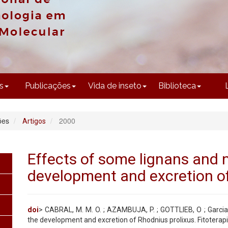
CONTEÚDO
s
Publicações
Vida de inseto
Biblioteca
ões
2000
Artigos
Effects of some lignans and 
development and excretion of
doi
> CABRAL, M. M. O. ; AZAMBUJA, P. ; GOTTLIEB, O ; Garcia,
the development and excretion of Rhodnius prolixus. Fitoterapia,