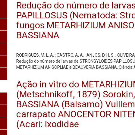
Redução do número de larv
PAPILLOSUS (Nematoda: Stron
fungos METARHIZIUM ANISO
BASSIANA
RODRIGUES, M. L. A. ; CASTRO, A. A. ; ANJOS, D. H. S. ; OLIVEIRA, 
Redução do número de larvas de STRONGYLOIDES PAPILLOSUS 
METARHIZIUM ANISOPLIAE e BEAUVERIA BASSIANA. Ciência Animal
Ação in vitro do METARHIZI
(Metschnikoff, 1879) Soroki
BASSIANA (Balsamo) Vuillemi
carrapato ANOCENTOR NITE
(Acari: Ixodidae