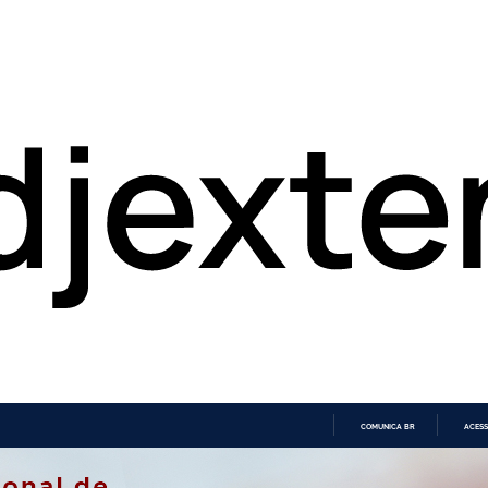
COMUNICA BR
ACESS
IR
PARA
O