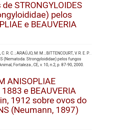
as de STRONGYLOIDES
gyloididae) pelos
PLIAE e BEAUVERIA
C. R. C. ; ARAÚJO, M. M. ; BITTENCOURT, V. R. E. P. .
(Nematoda: Strongyloididae) pelos fungos
, Fortaleza , CE, v. 10, n.2, p. 87-90, 2000.
UM ANISOPLIAE
n, 1883 e BEAUVERIA
n, 1912 sobre ovos do
NS (Neumann, 1897)