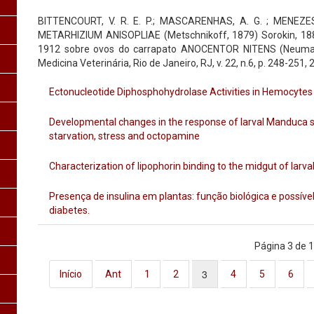
BITTENCOURT, V. R. E. P.; MASCARENHAS, A. G. ; MENEZES, 
METARHIZIUM ANISOPLIAE (Metschnikoff, 1879) Sorokin, 1
1912 sobre ovos do carrapato ANOCENTOR NITENS (Neumann, 
Medicina Veterinária, Rio de Janeiro, RJ, v. 22, n.6, p. 248-251, 
Ectonucleotide Diphosphohydrolase Activities in Hemocytes
Developmental changes in the response of larval Manduca s
starvation, stress and octopamine
Characterization of lipophorin binding to the midgut of lar
Presença de insulina em plantas: função biológica e possíve
diabetes.
Página 3 de 
3
Início
Ant
1
2
4
5
6