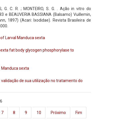
G. C. R. ; MONTEIRO, S. G. . Ação in vitro do
883 e BEAUVERIA BASSIANA (Balsamo) Vuillemin,
1897) (Acari: Ixodidae). Revista Brasileira de
2000.
 of Larval Manduca sexta
exta fat body glycogen phosphorylase to
val Manduca sexta
l validação de sua utilização no tratamento do
16
7
8
9
10
Próximo
Fim