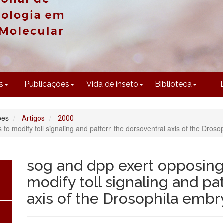
CONTEÚDO
s
Publicações
Vida de inseto
Biblioteca
ões
Artigos
2000
to modify toll signaling and pattern the dorsoventral axis of the Dros
sog and dpp exert opposing
modify toll signaling and pa
axis of the Drosophila embr