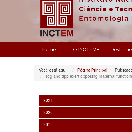
Home
O INCTEM
Destaque
Você está aqui:
Publicaç
Página Principal
sog and dpp exert opposing maternal functions 
2021
2020
2019