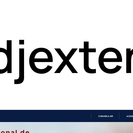
COMUNICA BR
ACESS
IR
PARA
O