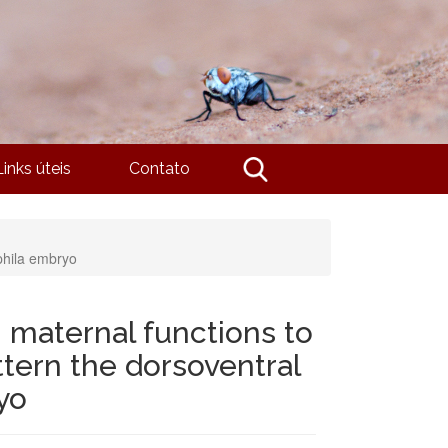
Links úteis
Contato
ophila embryo
 maternal functions to
ttern the dorsoventral
yo