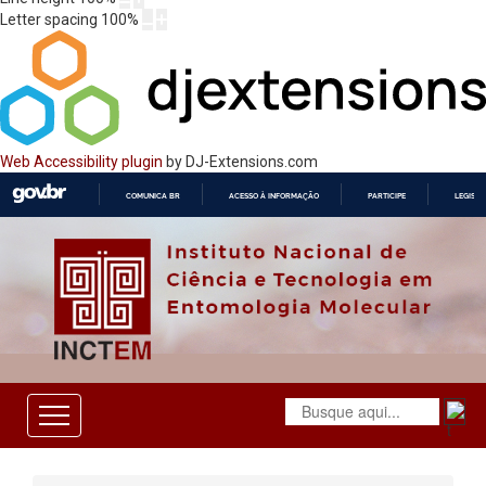
Letter spacing
100
%
Web Accessibility plugin
by DJ-Extensions.com
COMUNICA BR
ACESSO À INFORMAÇÃO
PARTICIPE
LEGISL
IR
PARA
O
CONTEÚDO