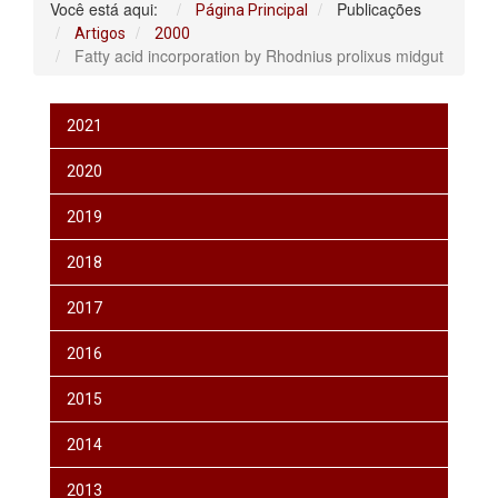
Você está aqui:
Publicações
Página Principal
Artigos
2000
Fatty acid incorporation by Rhodnius prolixus midgut
2021
2020
2019
2018
2017
2016
2015
2014
2013