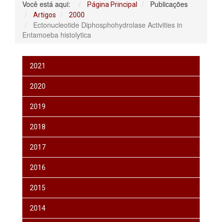
Você está aqui:
Publicações
Página Principal
Artigos
2000
Ectonucleotide Diphosphohydrolase Activities in
Entamoeba histolytica
2021
2020
2019
2018
2017
2016
2015
2014