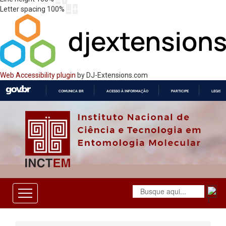
Letter spacing
100
%
Web Accessibility plugin
by DJ-Extensions.com
COMUNICA BR
ACESSO À INFORMAÇÃO
PARTICIPE
LEGISL
IR
PARA
O
CONTEÚDO