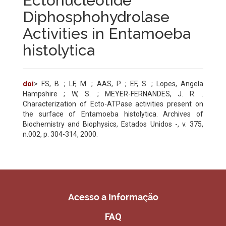
Ectonucleotide
Diphosphohydrolase
Activities in Entamoeba
histolytica
doi
> FS, B. ; LF, M. ; AAS, P. ; EF, S. ; Lopes, Angela
Hampshire ; W, S. ; MEYER-FERNANDES, J. R. .
Characterization of Ecto-ATPase activities present on
the surface of Entamoeba histolytica. Archives of
Biochemistry and Biophysics, Estados Unidos -, v. 375,
n.002, p. 304-314, 2000.
Acesso a Informação
FAQ