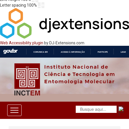
Letter spacing
100
%
Web Accessibility plugin
by DJ-Extensions.com
COMUNICA BR
ACESSO À INFORMAÇÃO
PARTICIPE
LEGISL
IR
PARA
O
CONTEÚDO