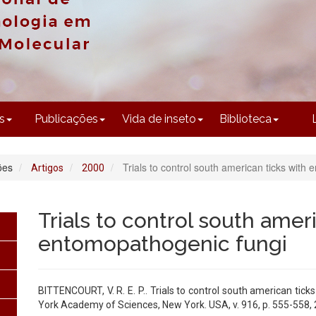
CONTEÚDO
s
Publicações
Vida de inseto
Biblioteca
ões
Trials to control south american ticks with
Artigos
2000
Trials to control south amer
entomopathogenic fungi
BITTENCOURT, V. R. E. P.. Trials to control south american ti
York Academy of Sciences, New York. USA, v. 916, p. 555-558, 