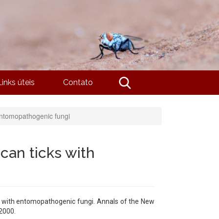
Links úteis
Contato
 entomopathogenic fungi
ican ticks with
cks with entomopathogenic fungi. Annals of the New
2000.