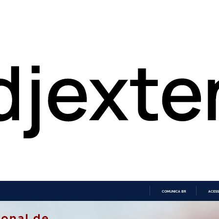
COMUNICA BR
ACESS
IR
PARA
O