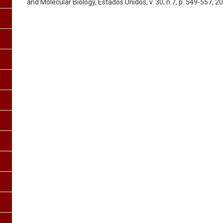
and Molecular Biology, Estados Unidos, v. 30, n.7, p. 549-557, 2