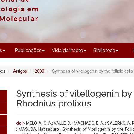
CONTEÚDO
s
Publicações
Vida de inseto
Biblioteca
ões
Synthesis of vitellogenin by the follicle cell
Artigos
2000
Synthesis of vitellogenin by t
Rhodnius prolixus
doi
> MELO, A. C. A.; VALLE, D. ; MACHADO, E. A. ; SALERNO, A. 
; MASUDA, Hatisaburo . Synthesis of Vitellogenin by the Follic