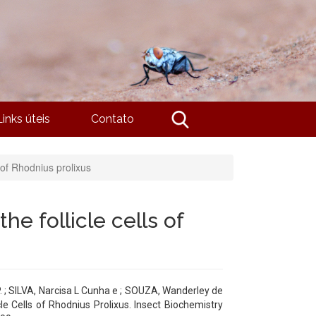
Links úteis
Contato
s of Rhodnius prolixus
he follicle cells of
P. ; SILVA, Narcisa L Cunha e ; SOUZA, Wanderley de
le Cells of Rhodnius Prolixus. Insect Biochemistry