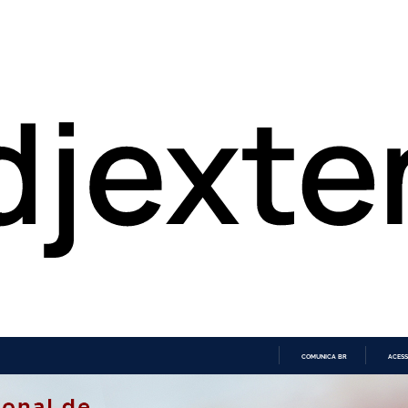
COMUNICA BR
ACESS
IR
PARA
O