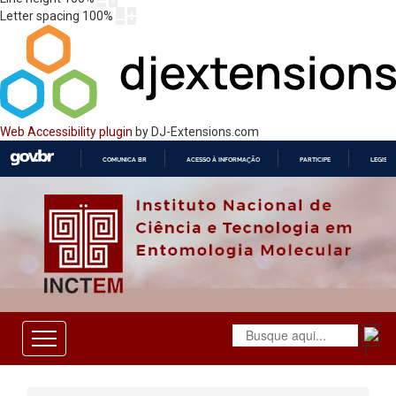
Letter spacing
100
%
Web Accessibility plugin
by DJ-Extensions.com
COMUNICA BR
ACESSO À INFORMAÇÃO
PARTICIPE
LEGISL
IR
PARA
O
CONTEÚDO