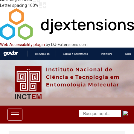
Letter spacing
100
%
Web Accessibility plugin
by DJ-Extensions.com
COMUNICA BR
ACESSO À INFORMAÇÃO
PARTICIPE
LEGISL
IR
PARA
O
CONTEÚDO