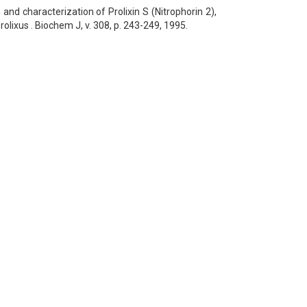
 and characterization of Prolixin S (Nitrophorin 2),
olixus . Biochem J, v. 308, p. 243-249, 1995.