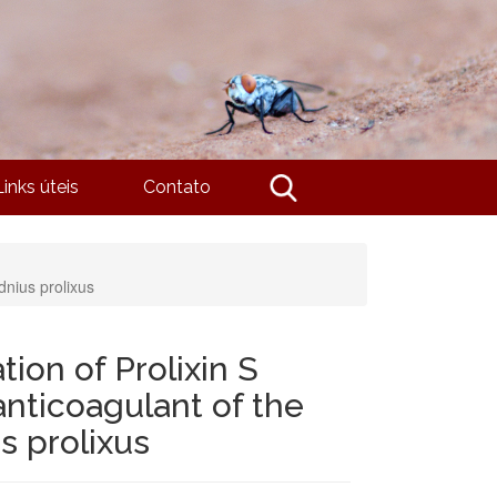
Links úteis
Contato
dnius prolixus
tion of Prolixin S
 anticoagulant of the
s prolixus