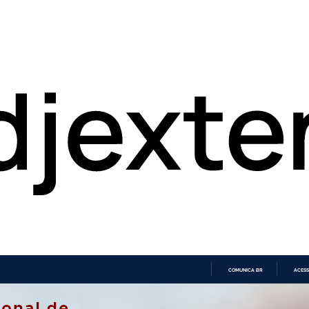
COMUNICA BR
ACESS
IR
PARA
O