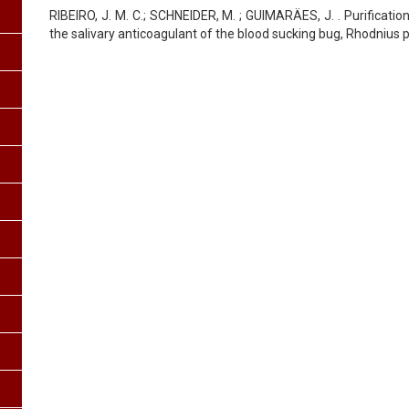
RIBEIRO, J. M. C.; SCHNEIDER, M. ; GUIMARÄES, J. . Purification
the salivary anticoagulant of the blood sucking bug, Rhodnius pr