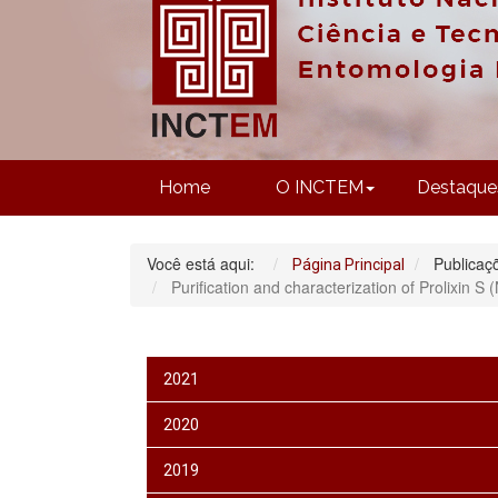
Home
O INCTEM
Destaque
Você está aqui:
Publicaç
Página Principal
Purification and characterization of Prolixin S
2021
2020
2019