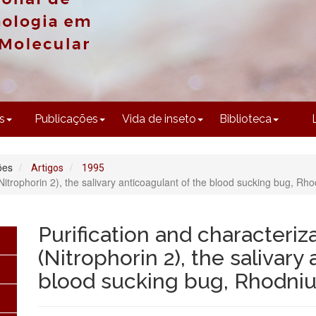
CONTEÚDO
s
Publicações
Vida de inseto
Biblioteca
ões
Artigos
1995
 (Nitrophorin 2), the salivary anticoagulant of the blood sucking bug, Rho
Purification and characteriza
(Nitrophorin 2), the salivary
blood sucking bug, Rhodniu