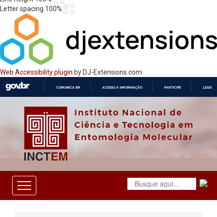
Letter spacing
100
%
Web Accessibility plugin
by DJ-Extensions.com
COMUNICA BR
ACESSO À INFORMAÇÃO
PARTICIPE
LEGISL
IR
PARA
O
CONTEÚDO