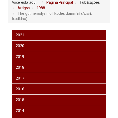
Você está aqui:
Publicações
Página Principal
Artigos
1988
The gut hemolysin of Ixodes dammini (Acari:
Ixodidae)
2021
2020
2019
2018
2017
2016
2015
2014