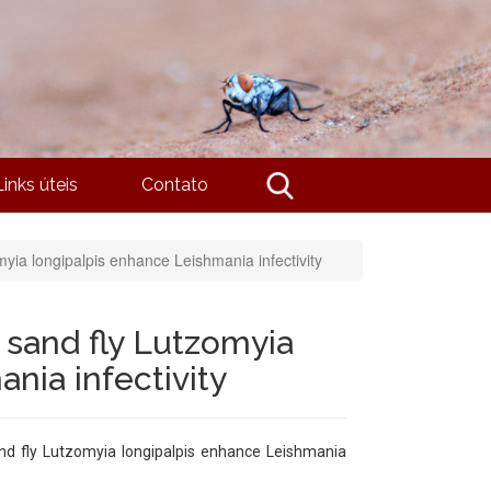
Links úteis
Contato
omyia longipalpis enhance Leishmania infectivity
e sand fly Lutzomyia
nia infectivity
sand fly Lutzomyia longipalpis enhance Leishmania