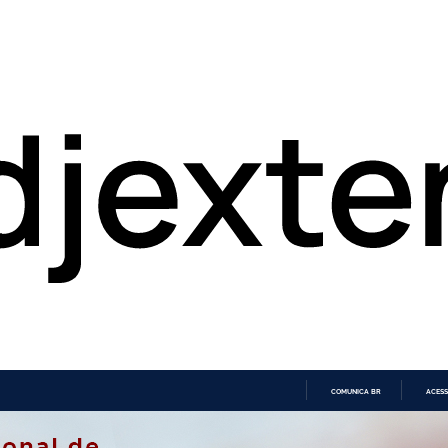
COMUNICA BR
ACESS
IR
PARA
O