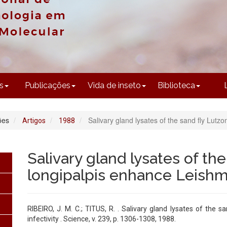
CONTEÚDO
s
Publicações
Vida de inseto
Biblioteca
ões
Salivary gland lysates of the sand fly Lutz
Artigos
1988
Salivary gland lysates of th
longipalpis enhance Leishma
RIBEIRO, J. M. C.; TITUS, R. . Salivary gland lysates of the 
infectivity . Science, v. 239, p. 1306-1308, 1988.