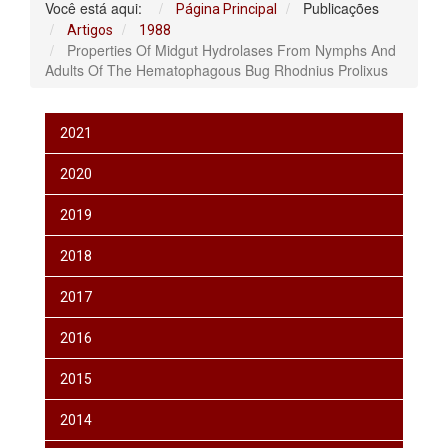
Você está aqui:
Publicações
Página Principal
Artigos
1988
Properties Of Midgut Hydrolases From Nymphs And
Adults Of The Hematophagous Bug Rhodnius Prolixus
2021
2020
2019
2018
2017
2016
2015
2014