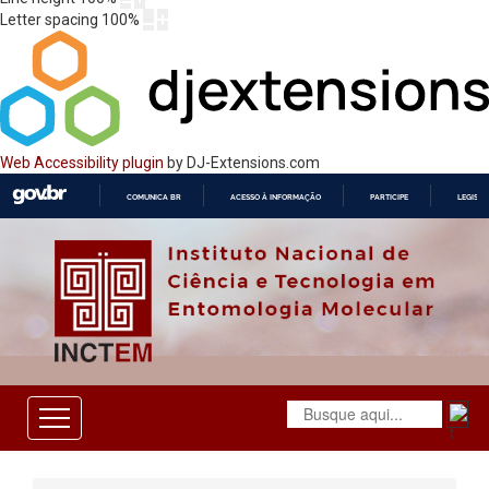
Letter spacing
100
%
Web Accessibility plugin
by DJ-Extensions.com
COMUNICA BR
ACESSO À INFORMAÇÃO
PARTICIPE
LEGISL
IR
PARA
O
CONTEÚDO