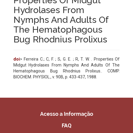
Properties Of Midgut
Hydrolases From
Nymphs And Adults Of
The Hematophagous
Bug Rhodnius Prolixus
doi
> Ferreira C.; C, F. ; S, G. E. ; R, T. W. . Properties Of
Midgut Hydrolases From Nymphs And Adults Of The
Hematophagous Bug Rhodnius Prolixus.. COMP.
BIOCHEM. PHYSIOL., v. 90B, p. 433-437, 1988.
Acesso a Informação
FAQ