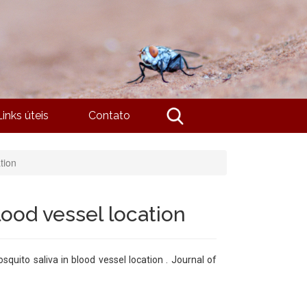
Links úteis
Contato
tion
lood vessel location
squito saliva in blood vessel location . Journal of