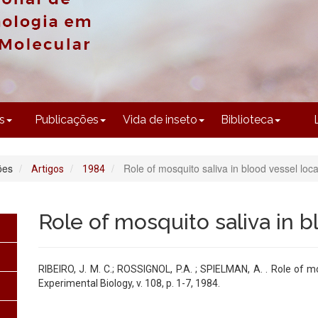
CONTEÚDO
s
Publicações
Vida de inseto
Biblioteca
ões
Role of mosquito saliva in blood vessel loca
Artigos
1984
Role of mosquito saliva in b
RIBEIRO, J. M. C.; ROSSIGNOL, P.A. ; SPIELMAN, A. . Role of mo
Experimental Biology, v. 108, p. 1-7, 1984.