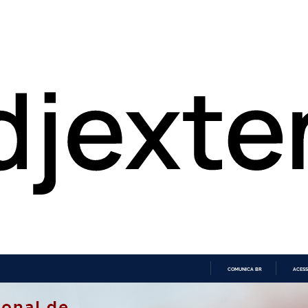
COMUNICA BR
ACESS
IR
PARA
O