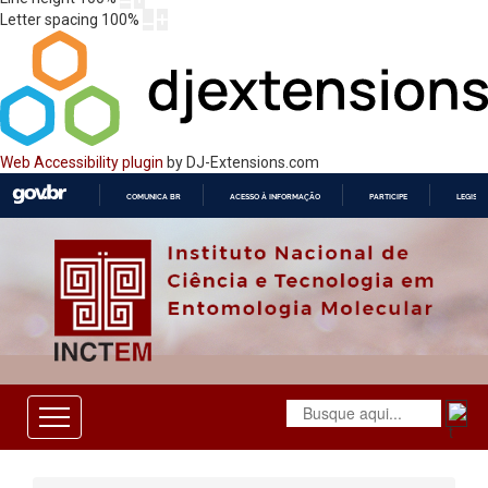
Letter spacing
100
%
Web Accessibility plugin
by DJ-Extensions.com
COMUNICA BR
ACESSO À INFORMAÇÃO
PARTICIPE
LEGISL
IR
PARA
O
CONTEÚDO