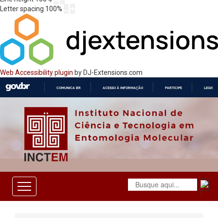
Letter spacing
100
%
Web Accessibility plugin
by DJ-Extensions.com
COMUNICA BR
ACESSO À INFORMAÇÃO
PARTICIPE
LEGISL
IR
PARA
O
CONTEÚDO