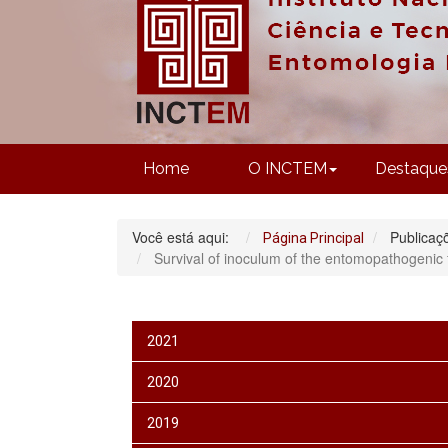
Home
O INCTEM
Destaque
Você está aqui:
Publicaç
Página Principal
Survival of inoculum of the entomopathogenic 
2021
2020
2019