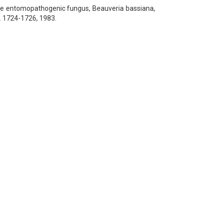
f the entomopathogenic fungus, Beauveria bassiana,
p. 1724-1726, 1983.