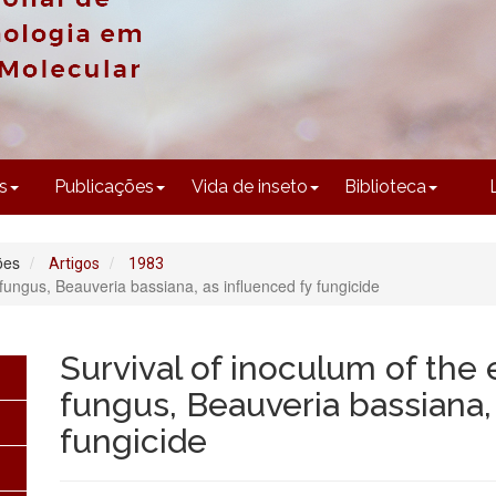
CONTEÚDO
s
Publicações
Vida de inseto
Biblioteca
ões
Artigos
1983
fungus, Beauveria bassiana, as influenced fy fungicide
Survival of inoculum of th
fungus, Beauveria bassiana,
fungicide