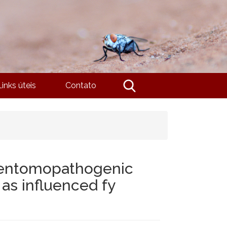
Links úteis
Contato
e entomopathogenic
 as influenced fy