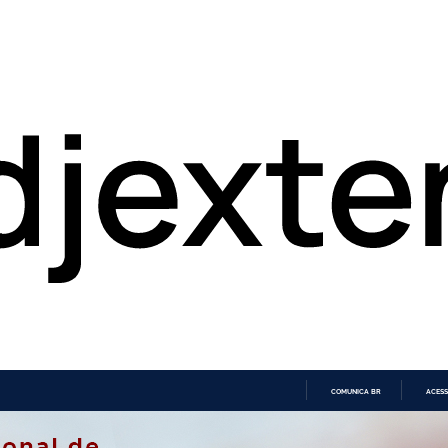
COMUNICA BR
ACESS
IR
PARA
O